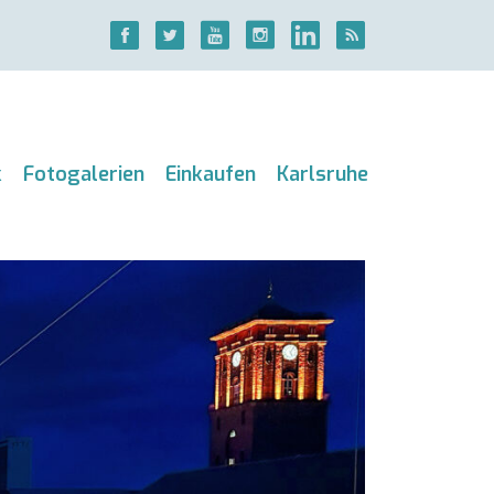
k
Fotogalerien
Einkaufen
Karlsruhe