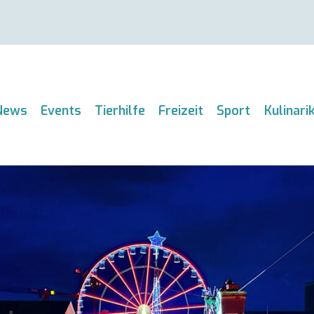
News
Events
Tierhilfe
Freizeit
Sport
Kulinari