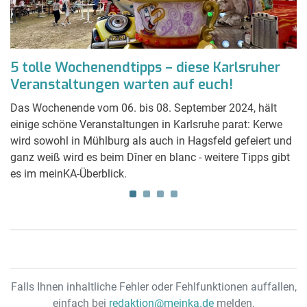
5 tolle Wochenendtipps – diese Karlsruher
T
Veranstaltungen warten auf euch!
P
Das Wochenende vom 06. bis 08. September 2024, hält
1
einige schöne Veranstaltungen in Karlsruhe parat: Kerwe
Se
eu
wird sowohl in Mühlburg als auch in Hagsfeld gefeiert und
50
-
ganz weiß wird es beim Dîner en blanc - weitere Tipps gibt
no
es im meinKA-Überblick.
Ta
Falls Ihnen inhaltliche Fehler oder Fehlfunktionen auffallen,
einfach bei
redaktion@meinka.de
melden.