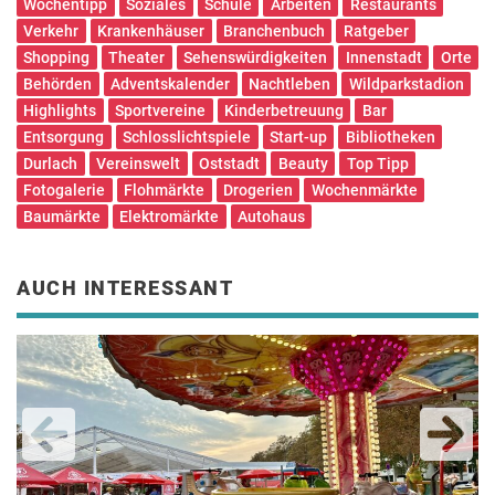
Wochentipp
Soziales
Schule
Arbeiten
Restaurants
Verkehr
Krankenhäuser
Branchenbuch
Ratgeber
Shopping
Theater
Sehenswürdigkeiten
Innenstadt
Orte
Behörden
Adventskalender
Nachtleben
Wildparkstadion
Highlights
Sportvereine
Kinderbetreuung
Bar
Entsorgung
Schlosslichtspiele
Start-up
Bibliotheken
Durlach
Vereinswelt
Oststadt
Beauty
Top Tipp
Fotogalerie
Flohmärkte
Drogerien
Wochenmärkte
Baumärkte
Elektromärkte
Autohaus
AUCH INTERESSANT