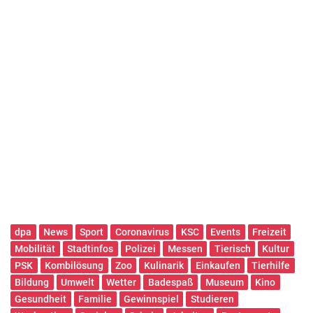
dpa
News
Sport
Coronavirus
KSC
Events
Freizeit
Mobilität
Stadtinfos
Polizei
Messen
Tierisch
Kultur
PSK
Kombilösung
Zoo
Kulinarik
Einkaufen
Tierhilfe
Bildung
Umwelt
Wetter
Badespaß
Museum
Kino
Gesundheit
Familie
Gewinnspiel
Studieren