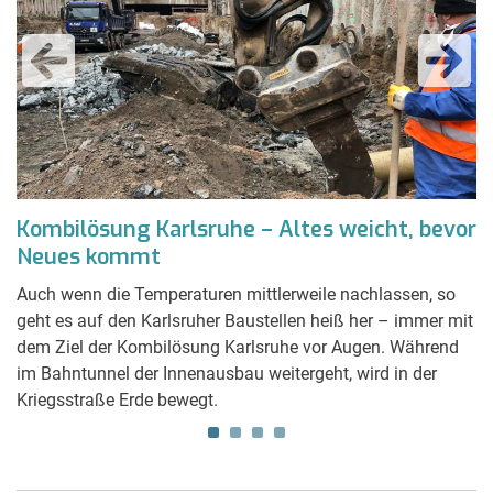
Kombilösung Karlsruhe – Altes weicht, bevor
P
Neues kommt
A
n
Auch wenn die Temperaturen mittlerweile nachlassen, so
Au
geht es auf den Karlsruher Baustellen heiß her – immer mit
ge
in
dem Ziel der Kombilösung Karlsruhe vor Augen. Während
ha
t
im Bahntunnel der Innenausbau weitergeht, wird in der
KS
Kriegsstraße Erde bewegt.
Au