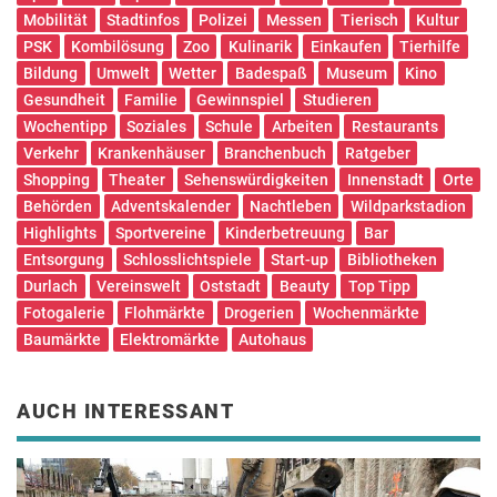
Mobilität
Stadtinfos
Polizei
Messen
Tierisch
Kultur
PSK
Kombilösung
Zoo
Kulinarik
Einkaufen
Tierhilfe
Bildung
Umwelt
Wetter
Badespaß
Museum
Kino
Gesundheit
Familie
Gewinnspiel
Studieren
Wochentipp
Soziales
Schule
Arbeiten
Restaurants
Verkehr
Krankenhäuser
Branchenbuch
Ratgeber
Shopping
Theater
Sehenswürdigkeiten
Innenstadt
Orte
Behörden
Adventskalender
Nachtleben
Wildparkstadion
Highlights
Sportvereine
Kinderbetreuung
Bar
Entsorgung
Schlosslichtspiele
Start-up
Bibliotheken
Durlach
Vereinswelt
Oststadt
Beauty
Top Tipp
Fotogalerie
Flohmärkte
Drogerien
Wochenmärkte
Baumärkte
Elektromärkte
Autohaus
AUCH INTERESSANT