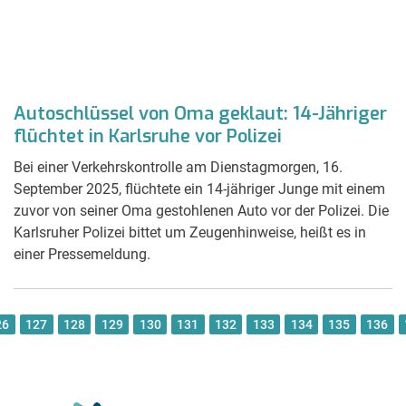
Autoschlüssel von Oma geklaut: 14-Jähriger
flüchtet in Karlsruhe vor Polizei
Bei einer Verkehrskontrolle am Dienstagmorgen, 16.
September 2025, flüchtete ein 14-jähriger Junge mit einem
zuvor von seiner Oma gestohlenen Auto vor der Polizei. Die
Karlsruher Polizei bittet um Zeugenhinweise, heißt es in
einer Pressemeldung.
26
127
128
129
130
131
132
133
134
135
136