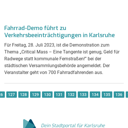
Fahrrad-Demo führt zu
Verkehrsbeeinträchtigungen in Karlsruhe
Für Freitag, 28. Juli 2023, ist die Demonstration zum
Thema „Critical Mass – Eine Tangente ist genug, Geld für
Radwege statt kommunale Fernstraßen!” bei der
städtischen Versammlungsbehörde angemeldet. Der
Veranstalter geht von 700 Fahrradfahrenden aus.
26
127
128
129
130
131
132
133
134
135
136
Dein Stadtportal für Karlsruhe