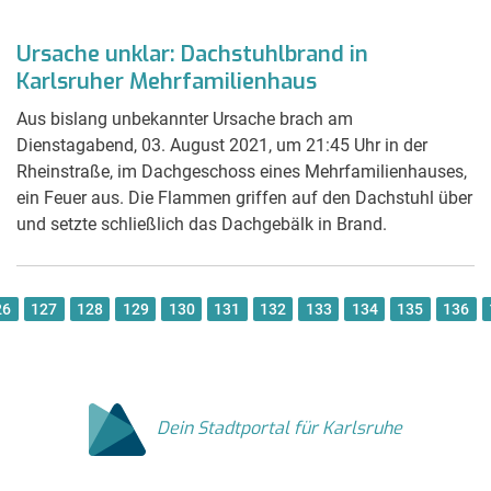
Ursache unklar: Dachstuhlbrand in
Karlsruher Mehrfamilienhaus
Aus bislang unbekannter Ursache brach am
Dienstagabend, 03. August 2021, um 21:45 Uhr in der
Rheinstraße, im Dachgeschoss eines Mehrfamilienhauses,
ein Feuer aus. Die Flammen griffen auf den Dachstuhl über
und setzte schließlich das Dachgebälk in Brand.
26
127
128
129
130
131
132
133
134
135
136
Dein Stadtportal für Karlsruhe