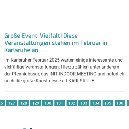
Große Event-Vielfalt! Diese
Veranstaltungen stehen im Februar in
Karlsruhe an
Im Karlsruher Februar 2025 warten einige interessante und
vielfältige Veranstaltungen: Hierzu zählen unter anderem
der Pfennigbasar, das INIT INDOOR MEETING und natürlich
auch die große Kunstmesse art KARLSRUHE.
26
127
128
129
130
131
132
133
134
135
136