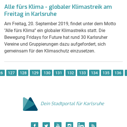
Alle fürs Klima - globaler Klimastreik am
Freitag in Karlsruhe
Am Freitag, 20. September 2019, findet unter dem Motto
"Alle fürs Klima“ ein globaler Klimastreiks statt. Die
Bewegung Fridays for Future hat rund 30 Karlsruher
Vereine und Gruppierungen dazu aufgefordert, sich
gemeinsam für den Klimaschutz einzusetzen.
26
127
128
129
130
131
132
133
134
135
136
Dein Stadtportal für Karlsruhe