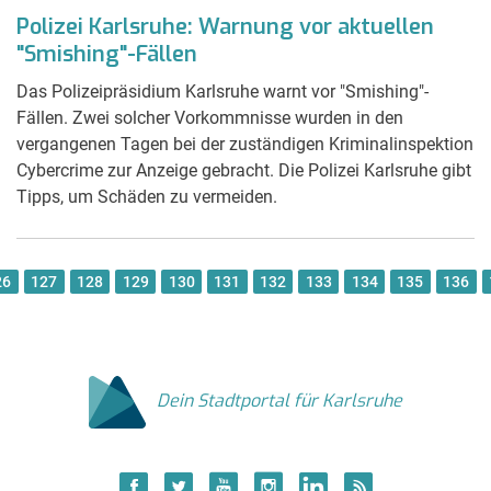
Polizei Karlsruhe: Warnung vor aktuellen
"Smishing"-Fällen
Das Polizeipräsidium Karlsruhe warnt vor "Smishing"-
Fällen. Zwei solcher Vorkommnisse wurden in den
vergangenen Tagen bei der zuständigen Kriminalinspektion
Cybercrime zur Anzeige gebracht. Die Polizei Karlsruhe gibt
Tipps, um Schäden zu vermeiden.
26
127
128
129
130
131
132
133
134
135
136
Dein Stadtportal für Karlsruhe