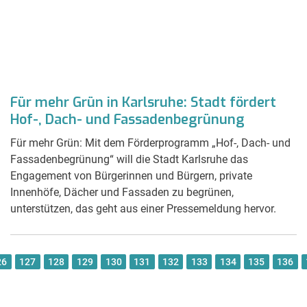
Für mehr Grün in Karlsruhe: Stadt fördert
Hof-, Dach- und Fassadenbegrünung
Für mehr Grün: Mit dem Förderprogramm „Hof-, Dach- und
Fassadenbegrünung“ will die Stadt Karlsruhe das
Engagement von Bürgerinnen und Bürgern, private
Innenhöfe, Dächer und Fassaden zu begrünen,
unterstützen, das geht aus einer Pressemeldung hervor.
26
127
128
129
130
131
132
133
134
135
136