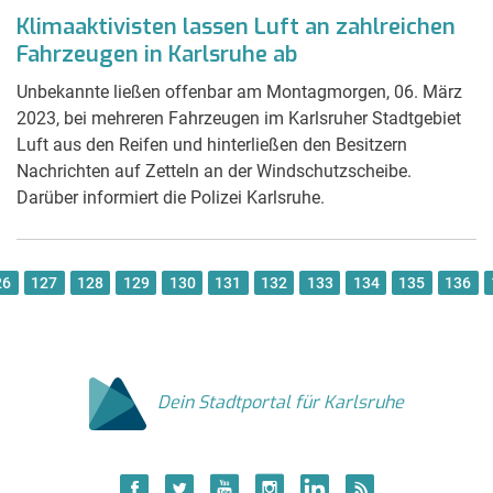
Klimaaktivisten lassen Luft an zahlreichen
Fahrzeugen in Karlsruhe ab
Unbekannte ließen offenbar am Montagmorgen, 06. März
2023, bei mehreren Fahrzeugen im Karlsruher Stadtgebiet
Luft aus den Reifen und hinterließen den Besitzern
Nachrichten auf Zetteln an der Windschutzscheibe.
Darüber informiert die Polizei Karlsruhe.
26
127
128
129
130
131
132
133
134
135
136
Dein Stadtportal für Karlsruhe