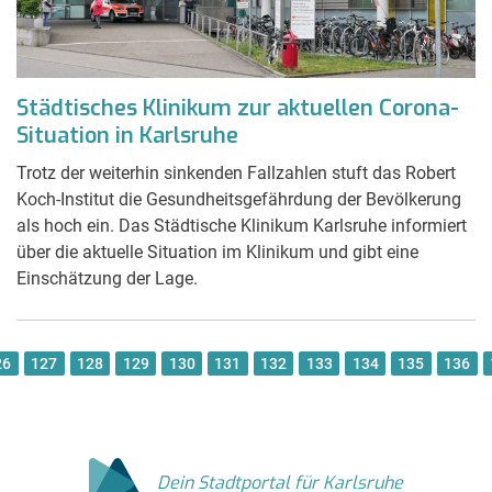
Städtisches Klinikum zur aktuellen Corona-
Situation in Karlsruhe
Trotz der weiterhin sinkenden Fallzahlen stuft das Robert
Koch-Institut die Gesundheitsgefährdung der Bevölkerung
als hoch ein. Das Städtische Klinikum Karlsruhe informiert
über die aktuelle Situation im Klinikum und gibt eine
Einschätzung der Lage.
26
127
128
129
130
131
132
133
134
135
136
Dein Stadtportal für Karlsruhe