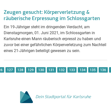
Zeugen gesucht: Körperverletzung &
räuberische Erpressung im Schlossgarten
Ein 19-Jähriger steht im dringenden Verdacht, am
Dienstagmorgen, 01. Juni 2021, im Schlossgarten in
Karlsruhe einen Mann räuberisch erpresst zu haben und
zuvor bei einer gefährlichen Körperverletzung zum Nachteil
eines 21-Jährigen beteiligt gewesen zu sein.
26
127
128
129
130
131
132
133
134
135
136
Dein Stadtportal für Karlsruhe