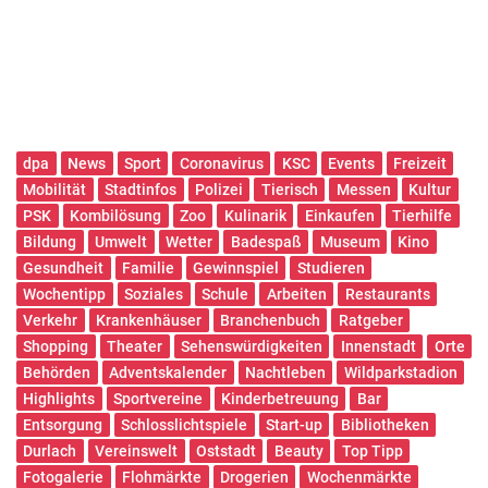
dpa
News
Sport
Coronavirus
KSC
Events
Freizeit
Mobilität
Stadtinfos
Polizei
Tierisch
Messen
Kultur
PSK
Kombilösung
Zoo
Kulinarik
Einkaufen
Tierhilfe
Bildung
Umwelt
Wetter
Badespaß
Museum
Kino
Gesundheit
Familie
Gewinnspiel
Studieren
Wochentipp
Soziales
Schule
Arbeiten
Restaurants
Verkehr
Krankenhäuser
Branchenbuch
Ratgeber
Shopping
Theater
Sehenswürdigkeiten
Innenstadt
Orte
Behörden
Adventskalender
Nachtleben
Wildparkstadion
Highlights
Sportvereine
Kinderbetreuung
Bar
Entsorgung
Schlosslichtspiele
Start-up
Bibliotheken
Durlach
Vereinswelt
Oststadt
Beauty
Top Tipp
Fotogalerie
Flohmärkte
Drogerien
Wochenmärkte