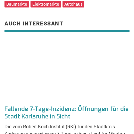
Baumärkte
Elektromärkte
Autohaus
AUCH INTERESSANT
e
Fallende 7-Tage-Inzidenz: Öffnungen für die
J
Stadt Karlsruhe in Sicht
B
Die vom Robert-Koch-Institut (RKI) für den Stadtkreis
A
n
Karlsruhe ausgewiesene 7-Tage-Inzidenz liegt für Montag,
sc