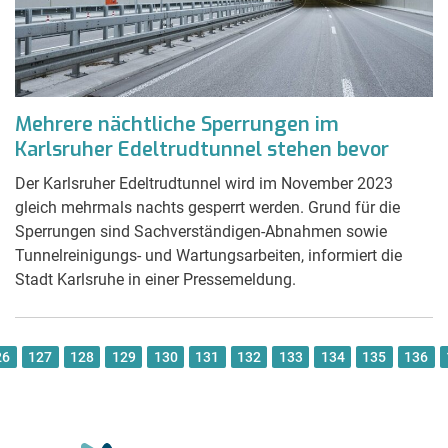
Mehrere nächtliche Sperrungen im
Karlsruher Edeltrudtunnel stehen bevor
Der Karlsruher Edeltrudtunnel wird im November 2023
gleich mehrmals nachts gesperrt werden. Grund für die
Sperrungen sind Sachverständigen-Abnahmen sowie
Tunnelreinigungs- und Wartungsarbeiten, informiert die
Stadt Karlsruhe in einer Pressemeldung.
26
127
128
129
130
131
132
133
134
135
136