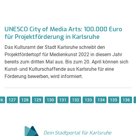
UNESCO City of Media Arts: 100.000 Euro
für Projektförderung in Karlsruhe
Das Kulturamt der Stadt Karlsruhe schreibt den
Projektfördertopf für Medienkunst 2022 in diesem Jahr
bereits zum dritten Mal aus. Bis zum 20. April können sich
Kunst- und Kulturschaffende aus Karlsruhe für eine
Förderung bewerben, wird informiert.
26
127
128
129
130
131
132
133
134
135
136
Dein Stadtportal für Karlsruhe