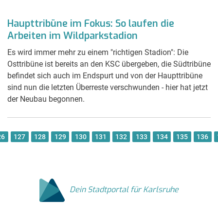
Haupttribüne im Fokus: So laufen die
Arbeiten im Wildparkstadion
Es wird immer mehr zu einem "richtigen Stadion": Die
Osttribüne ist bereits an den KSC übergeben, die Südtribüne
befindet sich auch im Endspurt und von der Haupttribüne
sind nun die letzten Überreste verschwunden - hier hat jetzt
der Neubau begonnen.
26
127
128
129
130
131
132
133
134
135
136
Dein Stadtportal für Karlsruhe