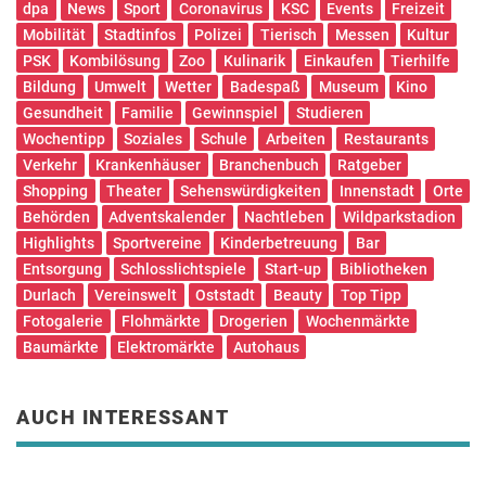
dpa
News
Sport
Coronavirus
KSC
Events
Freizeit
Mobilität
Stadtinfos
Polizei
Tierisch
Messen
Kultur
PSK
Kombilösung
Zoo
Kulinarik
Einkaufen
Tierhilfe
Bildung
Umwelt
Wetter
Badespaß
Museum
Kino
Gesundheit
Familie
Gewinnspiel
Studieren
Wochentipp
Soziales
Schule
Arbeiten
Restaurants
Verkehr
Krankenhäuser
Branchenbuch
Ratgeber
Shopping
Theater
Sehenswürdigkeiten
Innenstadt
Orte
Behörden
Adventskalender
Nachtleben
Wildparkstadion
Highlights
Sportvereine
Kinderbetreuung
Bar
Entsorgung
Schlosslichtspiele
Start-up
Bibliotheken
Durlach
Vereinswelt
Oststadt
Beauty
Top Tipp
Fotogalerie
Flohmärkte
Drogerien
Wochenmärkte
Baumärkte
Elektromärkte
Autohaus
AUCH INTERESSANT