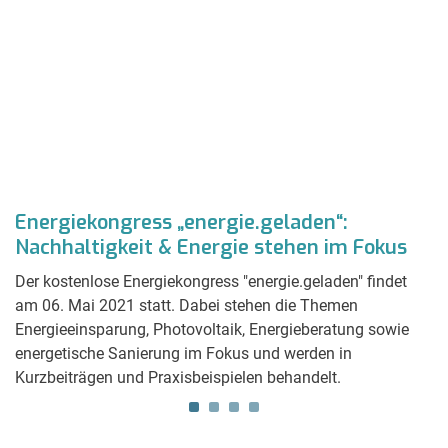
Energiekongress „energie.geladen“:
R
Nachhaltigkeit & Energie stehen im Fokus
S
Der kostenlose Energiekongress "energie.geladen" findet
Zu
am 06. Mai 2021 statt. Dabei stehen die Themen
Wü
Energieeinsparung, Photovoltaik, Energieberatung sowie
Ra
energetische Sanierung im Fokus und werden in
P
Kurzbeiträgen und Praxisbeispielen behandelt.
Ka