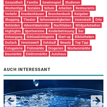
Gesundheit
Familie
Gewinnspiel
Studieren
Wochentipp
Soziales
Schule
Arbeiten
Restaurants
Verkehr
Krankenhäuser
Branchenbuch
Ratgeber
Shopping
Theater
Sehenswürdigkeiten
Innenstadt
Orte
Behörden
Adventskalender
Nachtleben
Wildparkstadion
Highlights
Sportvereine
Kinderbetreuung
Bar
Entsorgung
Schlosslichtspiele
Start-up
Bibliotheken
Durlach
Vereinswelt
Oststadt
Beauty
Top Tipp
Fotogalerie
Flohmärkte
Drogerien
Wochenmärkte
Baumärkte
Elektromärkte
Autohaus
AUCH INTERESSANT