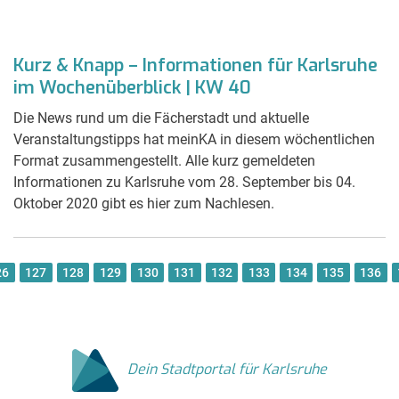
Kurz & Knapp – Informationen für Karlsruhe
im Wochenüberblick | KW 40
Die News rund um die Fächerstadt und aktuelle
Veranstaltungstipps hat meinKA in diesem wöchentlichen
Format zusammengestellt. Alle kurz gemeldeten
Informationen zu Karlsruhe vom 28. September bis 04.
Oktober 2020 gibt es hier zum Nachlesen.
26
127
128
129
130
131
132
133
134
135
136
Dein Stadtportal für Karlsruhe