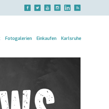
k
Fotogalerien
Einkaufen
Karlsruhe