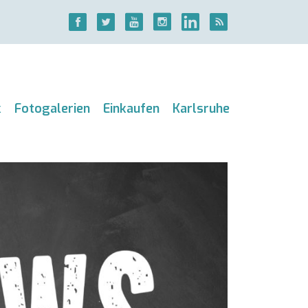
k
Fotogalerien
Einkaufen
Karlsruhe