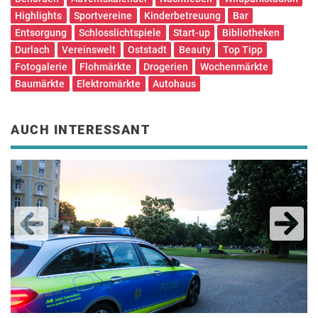
Highlights
Sportvereine
Kinderbetreuung
Bar
Entsorgung
Schlosslichtspiele
Start-up
Bibliotheken
Durlach
Vereinswelt
Oststadt
Beauty
Top Tipp
Fotogalerie
Flohmärkte
Drogerien
Wochenmärkte
Baumärkte
Elektromärkte
Autohaus
AUCH INTERESSANT