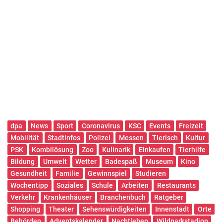
dpa
News
Sport
Coronavirus
KSC
Events
Freizeit
Mobilität
Stadtinfos
Polizei
Messen
Tierisch
Kultur
PSK
Kombilösung
Zoo
Kulinarik
Einkaufen
Tierhilfe
Bildung
Umwelt
Wetter
Badespaß
Museum
Kino
Gesundheit
Familie
Gewinnspiel
Studieren
Wochentipp
Soziales
Schule
Arbeiten
Restaurants
Verkehr
Krankenhäuser
Branchenbuch
Ratgeber
Shopping
Theater
Sehenswürdigkeiten
Innenstadt
Orte
Behörden
Adventskalender
Nachtleben
Wildparkstadion