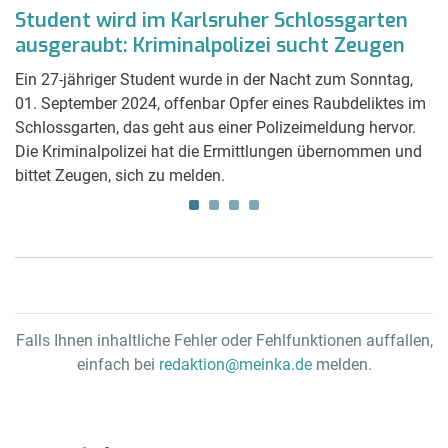
n
Student wird im Karlsruher Schlossgarten
N
ausgeraubt: Kriminalpolizei sucht Zeugen
u
Ein 27-jähriger Student wurde in der Nacht zum Sonntag,
Na
in
01. September 2024, offenbar Opfer eines Raubdeliktes im
Ka
t
Schlossgarten, das geht aus einer Polizeimeldung hervor.
Mo
Die Kriminalpolizei hat die Ermittlungen übernommen und
S
bittet Zeugen, sich zu melden.
Yo
Falls Ihnen inhaltliche Fehler oder Fehlfunktionen auffallen,
einfach bei
redaktion@meinka.de
melden.