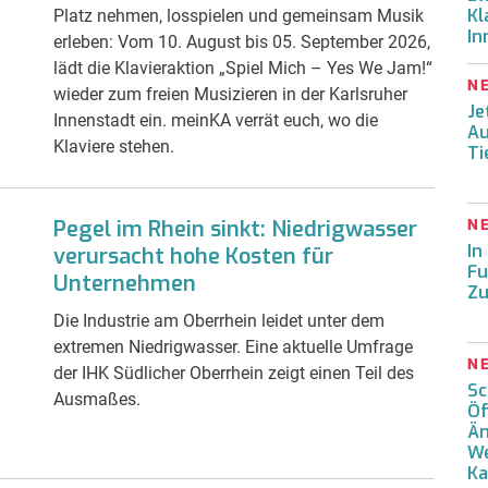
Kl
Platz nehmen, losspielen und gemeinsam Musik
In
erleben: Vom 10. August bis 05. September 2026,
lädt die Klavieraktion „Spiel Mich – Yes We Jam!“
N
wieder zum freien Musizieren in der Karlsruher
Je
Innenstadt ein. meinKA verrät euch, wo die
Au
Klaviere stehen.
Ti
Pegel im Rhein sinkt: Niedrigwasser
N
In
verursacht hohe Kosten für
Fu
Unternehmen
Zu
Die Industrie am Oberrhein leidet unter dem
extremen Niedrigwasser. Eine aktuelle Umfrage
N
der IHK Südlicher Oberrhein zeigt einen Teil des
Sc
Ausmaßes.
Öf
Än
We
Ka