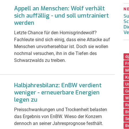
Appell an Menschen: Wolf verhält
N
sich auffällig - und soll umtrainiert
Su
Sc
werden
Di
Ve
Letzte Chance für den Hornisgrindewolf?
Fachleute sind sich einig, dass eine Attacke auf
Menschen unvorhersehbar ist. Doch sie wollen
nochmal versuchen, ihn in die Tiefen des
d
Schwarzwalds zu treiben.
Fr
M
K
Halbjahresbilanz: EnBW verdient
U
weniger - erneuerbare Energien
G
W
legen zu
R
Preisschwankungen und Trockenheit belasten
B
das Ergebnis von EnBW. Wieso der Konzern
S
dennoch an seiner Jahresprognose festhält.
B