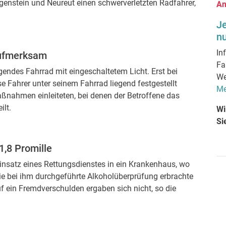
nstein und Neureut einen schwerverletzten Radfahrer,
An
J
nu
In
aufmerksam
Fa
ndes Fahrrad mit eingeschaltetem Licht. Erst bei
We
Fahrer unter seinem Fahrrad liegend festgestellt
Me
aßnahmen einleiteten, bei denen der Betroffene das
ilt.
Wi
Si
1,8 Promille
insatz eines Rettungsdienstes in ein Krankenhaus, wo
Die bei ihm durchgeführte Alkoholüberprüfung erbrachte
f ein Fremdverschulden ergaben sich nicht, so die