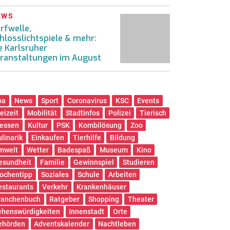
EWS
rfwelle,
hlosslichtspiele & mehr:
e Karlsruher
ranstaltungen im August
pa
News
Sport
Coronavirus
KSC
Events
eizeit
Mobilität
Stadtinfos
Polizei
Tierisch
essen
Kultur
PSK
Kombilösung
Zoo
ulinarik
Einkaufen
Tierhilfe
Bildung
mwelt
Wetter
Badespaß
Museum
Kino
esundheit
Familie
Gewinnspiel
Studieren
ochentipp
Soziales
Schule
Arbeiten
estaurants
Verkehr
Krankenhäuser
ranchenbuch
Ratgeber
Shopping
Theater
ehenswürdigkeiten
Innenstadt
Orte
ehörden
Adventskalender
Nachtleben