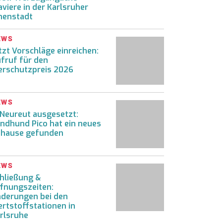
aviere in der Karlsruher
nenstadt
EWS
tzt Vorschläge einreichen:
fruf für den
erschutzpreis 2026
EWS
 Neureut ausgesetzt:
ndhund Pico hat ein neues
hause gefunden
EWS
hließung &
fnungszeiten:
derungen bei den
rtstoffstationen in
rlsruhe