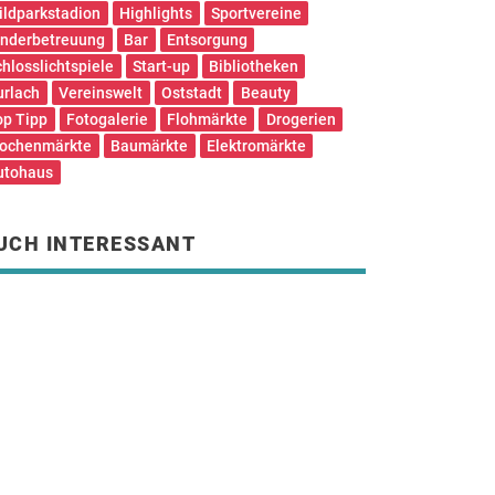
ildparkstadion
Highlights
Sportvereine
inderbetreuung
Bar
Entsorgung
chlosslichtspiele
Start-up
Bibliotheken
urlach
Vereinswelt
Oststadt
Beauty
op Tipp
Fotogalerie
Flohmärkte
Drogerien
ochenmärkte
Baumärkte
Elektromärkte
utohaus
UCH INTERESSANT