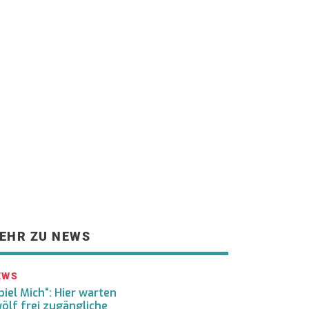
2026 - 07:56:05 Uhr
n - Motorradfahrer bei Verkehrsunfall auf B293 schwer verletz
EHR ZU NEWS
EWS
piel Mich“: Hier warten
ölf frei zugängliche