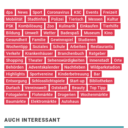
dpa
News
Sport
Coronavirus
KSC
Events
Freizeit
Mobilität
Stadtinfos
Polizei
Tierisch
Messen
Kultur
PSK
Kombilösung
Zoo
Kulinarik
Einkaufen
Tierhilfe
Bildung
Umwelt
Wetter
Badespaß
Museum
Kino
Gesundheit
Familie
Gewinnspiel
Studieren
Wochentipp
Soziales
Schule
Arbeiten
Restaurants
Verkehr
Krankenhäuser
Branchenbuch
Ratgeber
Shopping
Theater
Sehenswürdigkeiten
Innenstadt
Orte
Behörden
Adventskalender
Nachtleben
Wildparkstadion
Highlights
Sportvereine
Kinderbetreuung
Bar
Entsorgung
Schlosslichtspiele
Start-up
Bibliotheken
Durlach
Vereinswelt
Oststadt
Beauty
Top Tipp
Fotogalerie
Flohmärkte
Drogerien
Wochenmärkte
Baumärkte
Elektromärkte
Autohaus
AUCH INTERESSANT