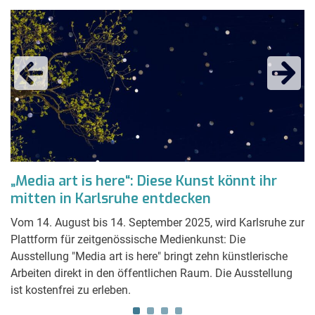
„Media art is here“: Diese Kunst könnt ihr
K
mitten in Karlsruhe entdecken
h
Vom 14. August bis 14. September 2025, wird Karlsruhe zur
Da
Plattform für zeitgenössische Medienkunst: Die
in
Ausstellung "Media art is here" bringt zehn künstlerische
Mä
Arbeiten direkt in den öffentlichen Raum. Die Ausstellung
in
ist kostenfrei zu erleben.
il