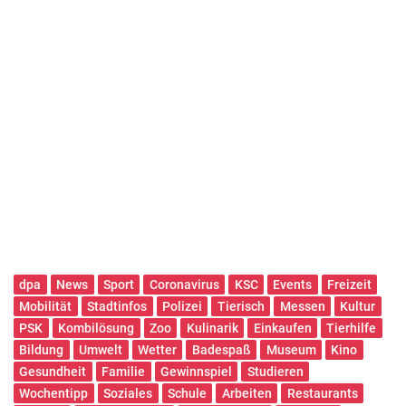
dpa
News
Sport
Coronavirus
KSC
Events
Freizeit
Mobilität
Stadtinfos
Polizei
Tierisch
Messen
Kultur
PSK
Kombilösung
Zoo
Kulinarik
Einkaufen
Tierhilfe
Bildung
Umwelt
Wetter
Badespaß
Museum
Kino
Gesundheit
Familie
Gewinnspiel
Studieren
Wochentipp
Soziales
Schule
Arbeiten
Restaurants