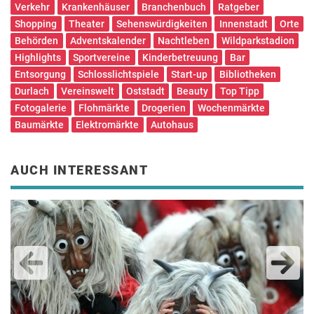
Verkehr
Krankenhäuser
Branchenbuch
Ratgeber
Shopping
Theater
Sehenswürdigkeiten
Innenstadt
Orte
Behörden
Adventskalender
Nachtleben
Wildparkstadion
Highlights
Sportvereine
Kinderbetreuung
Bar
Entsorgung
Schlosslichtspiele
Start-up
Bibliotheken
Durlach
Vereinswelt
Oststadt
Beauty
Top Tipp
Fotogalerie
Flohmärkte
Drogerien
Wochenmärkte
Baumärkte
Elektromärkte
Autohaus
AUCH INTERESSANT