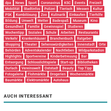
dpa
News
Sport
Coronavirus
KSC
Events
Freizeit
Mobilität
Stadtinfos
Polizei
Tierisch
Messen
Kultur
PSK
Kombilösung
Zoo
Kulinarik
Einkaufen
Tierhilfe
Bildung
Umwelt
Wetter
Badespaß
Museum
Kino
Gesundheit
Familie
Gewinnspiel
Studieren
Wochentipp
Soziales
Schule
Arbeiten
Restaurants
Verkehr
Krankenhäuser
Branchenbuch
Ratgeber
Shopping
Theater
Sehenswürdigkeiten
Innenstadt
Orte
Behörden
Adventskalender
Nachtleben
Wildparkstadion
Highlights
Sportvereine
Kinderbetreuung
Bar
Entsorgung
Schlosslichtspiele
Start-up
Bibliotheken
Durlach
Vereinswelt
Oststadt
Beauty
Top Tipp
Fotogalerie
Flohmärkte
Drogerien
Wochenmärkte
Baumärkte
Elektromärkte
Autohaus
AUCH INTERESSANT