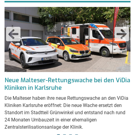
an
Neue Malteser-Rettungswache bei den ViDia
P
Kliniken in Karlsruhe
S
I
Die Malteser haben ihre neue Rettungswache an den ViDia
Kliniken Karlsruhe eröffnet: Die neue Wache ersetzt den
Un
Standort im Stadtteil Grünwinkel und entstand nach rund
Wi
ie
24 Monaten Umbauzeit in einer ehemaligen
ei
Zentralsterilisationsanlage der Klinik.
Ak
k