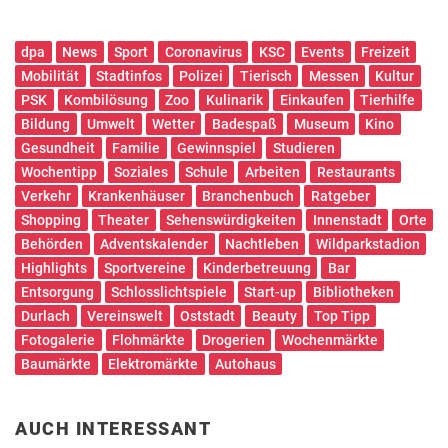
dpa
News
Sport
Coronavirus
KSC
Events
Freizeit
Mobilität
Stadtinfos
Polizei
Tierisch
Messen
Kultur
PSK
Kombilösung
Zoo
Kulinarik
Einkaufen
Tierhilfe
Bildung
Umwelt
Wetter
Badespaß
Museum
Kino
Gesundheit
Familie
Gewinnspiel
Studieren
Wochentipp
Soziales
Schule
Arbeiten
Restaurants
Verkehr
Krankenhäuser
Branchenbuch
Ratgeber
Shopping
Theater
Sehenswürdigkeiten
Innenstadt
Orte
Behörden
Adventskalender
Nachtleben
Wildparkstadion
Highlights
Sportvereine
Kinderbetreuung
Bar
Entsorgung
Schlosslichtspiele
Start-up
Bibliotheken
Durlach
Vereinswelt
Oststadt
Beauty
Top Tipp
Fotogalerie
Flohmärkte
Drogerien
Wochenmärkte
Baumärkte
Elektromärkte
Autohaus
AUCH INTERESSANT