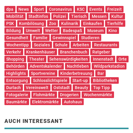
dpa
News
Sport
Coronavirus
KSC
Events
Freizeit
Mobilität
Stadtinfos
Polizei
Tierisch
Messen
Kultur
PSK
Kombilösung
Zoo
Kulinarik
Einkaufen
Tierhilfe
Bildung
Umwelt
Wetter
Badespaß
Museum
Kino
Gesundheit
Familie
Gewinnspiel
Studieren
Wochentipp
Soziales
Schule
Arbeiten
Restaurants
Verkehr
Krankenhäuser
Branchenbuch
Ratgeber
Shopping
Theater
Sehenswürdigkeiten
Innenstadt
Orte
Behörden
Adventskalender
Nachtleben
Wildparkstadion
Highlights
Sportvereine
Kinderbetreuung
Bar
Entsorgung
Schlosslichtspiele
Start-up
Bibliotheken
Durlach
Vereinswelt
Oststadt
Beauty
Top Tipp
Fotogalerie
Flohmärkte
Drogerien
Wochenmärkte
Baumärkte
Elektromärkte
Autohaus
AUCH INTERESSANT