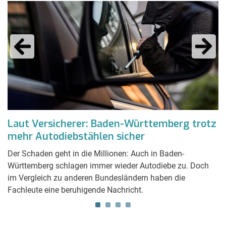
Laut Versicherer: Baden-Württemberg trotz
L
mehr Autodiebstählen sicher
s
Der Schaden geht in die Millionen: Auch in Baden-
S
Württemberg schlagen immer wieder Autodiebe zu. Doch
Ga
en
im Vergleich zu anderen Bundesländern haben die
da
Fachleute eine beruhigende Nachricht.
e