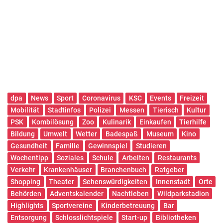
dpa
News
Sport
Coronavirus
KSC
Events
Freizeit
Mobilität
Stadtinfos
Polizei
Messen
Tierisch
Kultur
PSK
Kombilösung
Zoo
Kulinarik
Einkaufen
Tierhilfe
Bildung
Umwelt
Wetter
Badespaß
Museum
Kino
Gesundheit
Familie
Gewinnspiel
Studieren
Wochentipp
Soziales
Schule
Arbeiten
Restaurants
Verkehr
Krankenhäuser
Branchenbuch
Ratgeber
Shopping
Theater
Sehenswürdigkeiten
Innenstadt
Orte
Behörden
Adventskalender
Nachtleben
Wildparkstadion
Highlights
Sportvereine
Kinderbetreuung
Bar
Entsorgung
Schlosslichtspiele
Start-up
Bibliotheken