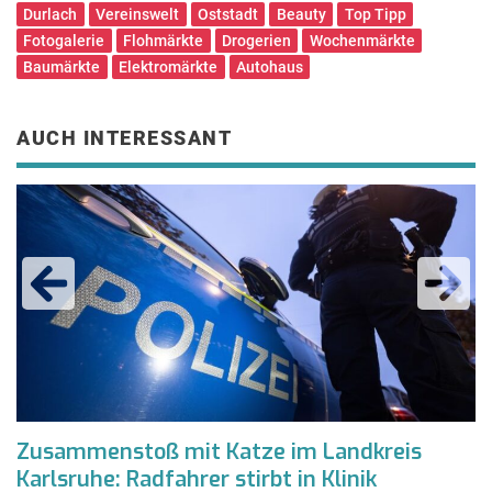
Durlach
Vereinswelt
Oststadt
Beauty
Top Tipp
Fotogalerie
Flohmärkte
Drogerien
Wochenmärkte
Baumärkte
Elektromärkte
Autohaus
AUCH INTERESSANT
Zusammenstoß mit Katze im Landkreis
2
Karlsruhe: Radfahrer stirbt in Klinik
R