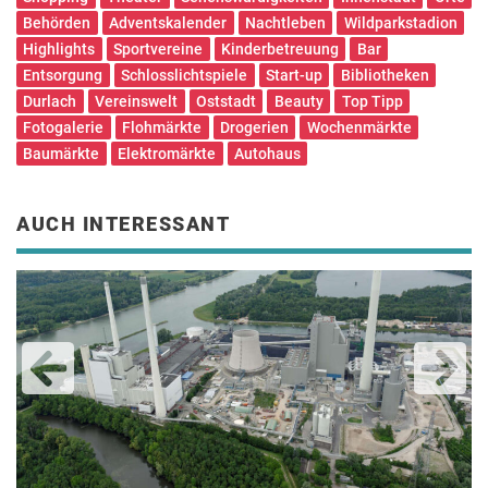
Behörden
Adventskalender
Nachtleben
Wildparkstadion
Highlights
Sportvereine
Kinderbetreuung
Bar
Entsorgung
Schlosslichtspiele
Start-up
Bibliotheken
Durlach
Vereinswelt
Oststadt
Beauty
Top Tipp
Fotogalerie
Flohmärkte
Drogerien
Wochenmärkte
Baumärkte
Elektromärkte
Autohaus
AUCH INTERESSANT