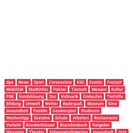
dpa
News
Sport
Coronavirus
KSC
Events
Freizeit
Mobilität
Stadtinfos
Polizei
Tierisch
Messen
Kultur
PSK
Kombilösung
Zoo
Kulinarik
Einkaufen
Tierhilfe
Bildung
Umwelt
Wetter
Badespaß
Museum
Kino
Gesundheit
Familie
Gewinnspiel
Studieren
Wochentipp
Soziales
Schule
Arbeiten
Restaurants
Verkehr
Krankenhäuser
Branchenbuch
Ratgeber
Shopping
Theater
Sehenswürdigkeiten
Innenstadt
Orte