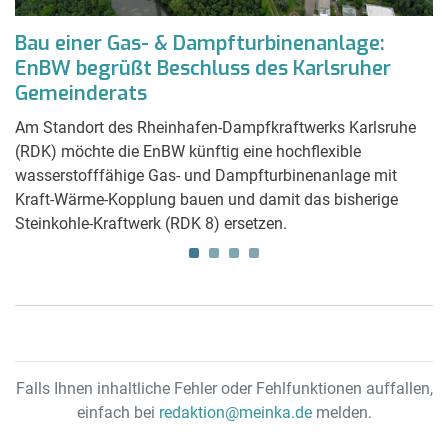
r
Bau einer Gas- & Dampfturbinenanlage:
D
EnBW begrüßt Beschluss des Karlsruher
L
Gemeinderats
In
e
Ar
Am Standort des Rheinhafen-Dampfkraftwerks Karlsruhe
et
Ne
(RDK) möchte die EnBW künftig eine hochflexible
Ja
wasserstofffähige Gas- und Dampfturbinenanlage mit
Ve
Kraft-Wärme-Kopplung bauen und damit das bisherige
Steinkohle-Kraftwerk (RDK 8) ersetzen.
Falls Ihnen inhaltliche Fehler oder Fehlfunktionen auffallen,
einfach bei
redaktion@meinka.de
melden.