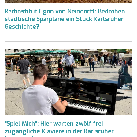
Reitinstitut Egon von Neindorff: Bedrohen
städtische Sparpläne ein Stück Karlsruher
Geschichte?
"Spiel Mich": Hier warten zwölf frei
zugängliche Klaviere in der Karlsruher