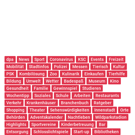
dpa
News
Sport
Coronavirus
KSC
Events
Freizeit
Mobilität
Stadtinfos
Polizei
Messen
Tierisch
Kultur
PSK
Kombilösung
Zoo
Kulinarik
Einkaufen
Tierhilfe
Bildung
Umwelt
Wetter
Badespaß
Museum
Kino
Gesundheit
Familie
Gewinnspiel
Studieren
Wochentipp
Soziales
Schule
Arbeiten
Restaurants
Verkehr
Krankenhäuser
Branchenbuch
Ratgeber
Shopping
Theater
Sehenswürdigkeiten
Innenstadt
Orte
Behörden
Adventskalender
Nachtleben
Wildparkstadion
Highlights
Sportvereine
Kinderbetreuung
Bar
Entsorgung
Schlosslichtspiele
Start-up
Bibliotheken