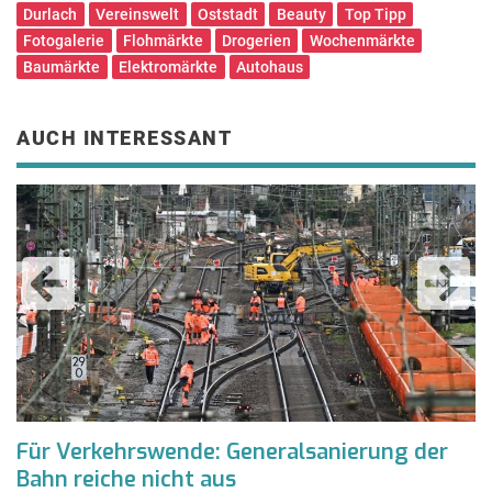
Durlach
Vereinswelt
Oststadt
Beauty
Top Tipp
Fotogalerie
Flohmärkte
Drogerien
Wochenmärkte
Baumärkte
Elektromärkte
Autohaus
AUCH INTERESSANT
Für Verkehrswende: Generalsanierung der
I
Bahn reiche nicht aus
i