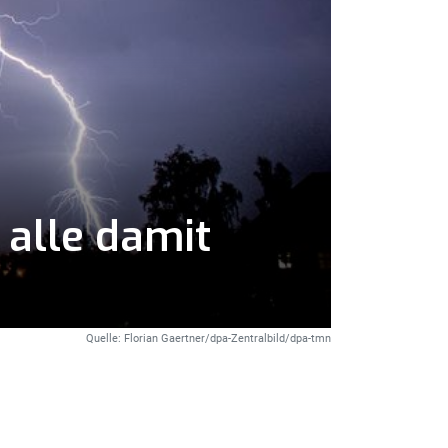
 alle damit
Quelle: Florian Gaertner/dpa-Zentralbild/dpa-tmn