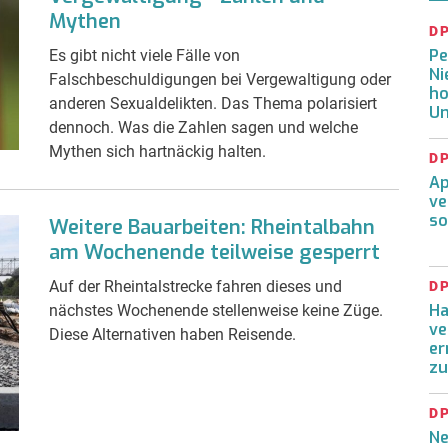
Mythen
D
Pe
Es gibt nicht viele Fälle von
Ni
Falschbeschuldigungen bei Vergewaltigung oder
ho
anderen Sexualdelikten. Das Thema polarisiert
U
dennoch. Was die Zahlen sagen und welche
Mythen sich hartnäckig halten.
D
Ap
ve
so
Weitere Bauarbeiten: Rheintalbahn
am Wochenende teilweise gesperrt
Auf der Rheintalstrecke fahren dieses und
D
Ha
nächstes Wochenende stellenweise keine Züge.
ve
Diese Alternativen haben Reisende.
er
zu
D
Ne