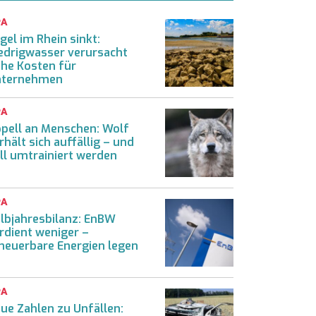
PA
gel im Rhein sinkt:
edrigwasser verursacht
he Kosten für
nternehmen
PA
pell an Menschen: Wolf
rhält sich auffällig – und
ll umtrainiert werden
PA
lbjahresbilanz: EnBW
rdient weniger –
neuerbare Energien legen
PA
ue Zahlen zu Unfällen: