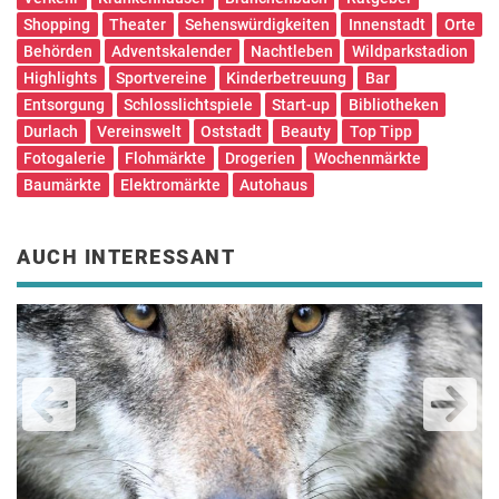
Shopping
Theater
Sehenswürdigkeiten
Innenstadt
Orte
Behörden
Adventskalender
Nachtleben
Wildparkstadion
Highlights
Sportvereine
Kinderbetreuung
Bar
Entsorgung
Schlosslichtspiele
Start-up
Bibliotheken
Durlach
Vereinswelt
Oststadt
Beauty
Top Tipp
Fotogalerie
Flohmärkte
Drogerien
Wochenmärkte
Baumärkte
Elektromärkte
Autohaus
AUCH INTERESSANT