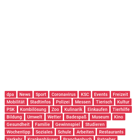
dpa
News
Sport
Coronavirus
KSC
Events
Freizeit
Mobilität
Stadtinfos
Polizei
Messen
Tierisch
Kultur
PSK
Kombilösung
Zoo
Kulinarik
Einkaufen
Tierhilfe
Bildung
Umwelt
Wetter
Badespaß
Museum
Kino
Gesundheit
Familie
Gewinnspiel
Studieren
Wochentipp
Soziales
Schule
Arbeiten
Restaurants
Verkehr
Krankenhäuser
Branchenbuch
Ratgeber