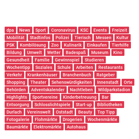
dpa
News
Sport
Coronavirus
KSC
Events
Freizeit
Mobilität
Stadtinfos
Polizei
Tierisch
Messen
Kultur
PSK
Kombilösung
Zoo
Kulinarik
Einkaufen
Tierhilfe
Bildung
Umwelt
Wetter
Badespaß
Museum
Kino
Gesundheit
Familie
Gewinnspiel
Studieren
Wochentipp
Soziales
Schule
Arbeiten
Restaurants
Verkehr
Krankenhäuser
Branchenbuch
Ratgeber
Shopping
Theater
Sehenswürdigkeiten
Innenstadt
Orte
Behörden
Adventskalender
Nachtleben
Wildparkstadion
Highlights
Sportvereine
Kinderbetreuung
Bar
Entsorgung
Schlosslichtspiele
Start-up
Bibliotheken
Durlach
Vereinswelt
Oststadt
Beauty
Top Tipp
Fotogalerie
Flohmärkte
Drogerien
Wochenmärkte
Baumärkte
Elektromärkte
Autohaus