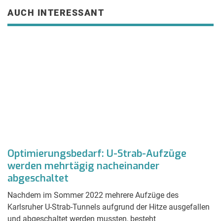
AUCH INTERESSANT
Optimierungsbedarf: U-Strab-Aufzüge
F
werden mehrtägig nacheinander
e
abgeschaltet
Ei
2
Nachdem im Sommer 2022 mehrere Aufzüge des
um
vo
Karlsruher U-Strab-Tunnels aufgrund der Hitze ausgefallen
Zu
und abgeschaltet werden mussten, besteht