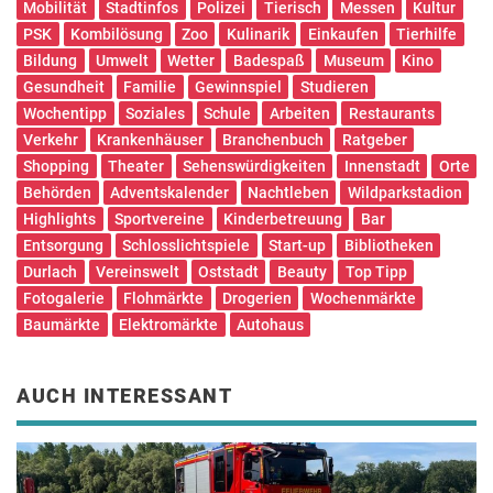
Mobilität
Stadtinfos
Polizei
Tierisch
Messen
Kultur
PSK
Kombilösung
Zoo
Kulinarik
Einkaufen
Tierhilfe
Bildung
Umwelt
Wetter
Badespaß
Museum
Kino
Gesundheit
Familie
Gewinnspiel
Studieren
Wochentipp
Soziales
Schule
Arbeiten
Restaurants
Verkehr
Krankenhäuser
Branchenbuch
Ratgeber
Shopping
Theater
Sehenswürdigkeiten
Innenstadt
Orte
Behörden
Adventskalender
Nachtleben
Wildparkstadion
Highlights
Sportvereine
Kinderbetreuung
Bar
Entsorgung
Schlosslichtspiele
Start-up
Bibliotheken
Durlach
Vereinswelt
Oststadt
Beauty
Top Tipp
Fotogalerie
Flohmärkte
Drogerien
Wochenmärkte
Baumärkte
Elektromärkte
Autohaus
AUCH INTERESSANT