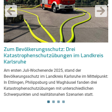
:
Zum Bevölkerungsschutz: Drei
B
Katastrophenschutzübungen im Landkreis
C
Karlsruhe
S
Am ersten Juli-Wochenende 2025, stand der
Se
Bevölkerungsschutz im Landkreis Karlsruhe im Mittelpunkt:
Um
In Ettlingen, Philippsburg und Waghäusel fanden drei
Br
Katastrophenschutzübungen mit unterschiedlichen
K
Schwerpunkten und realitätsnahen Szenarien statt.
Ha
di