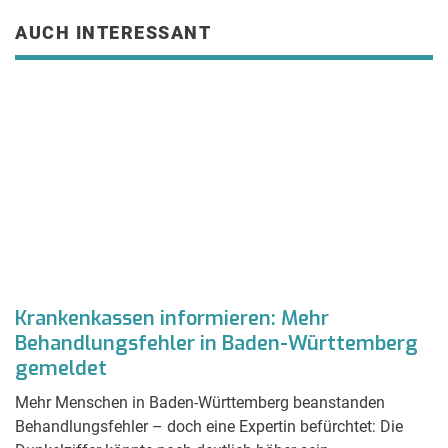
AUCH INTERESSANT
n
Krankenkassen informieren: Mehr
W
Behandlungsfehler in Baden-Württemberg
N
gemeldet
Fa
rn
Rh
Mehr Menschen in Baden-Württemberg beanstanden
Behandlungsfehler – doch eine Expertin befürchtet: Die