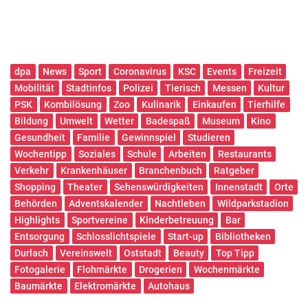
dpa
News
Sport
Coronavirus
KSC
Events
Freizeit
Mobilität
Stadtinfos
Polizei
Tierisch
Messen
Kultur
PSK
Kombilösung
Zoo
Kulinarik
Einkaufen
Tierhilfe
Bildung
Umwelt
Wetter
Badespaß
Museum
Kino
Gesundheit
Familie
Gewinnspiel
Studieren
Wochentipp
Soziales
Schule
Arbeiten
Restaurants
Verkehr
Krankenhäuser
Branchenbuch
Ratgeber
Shopping
Theater
Sehenswürdigkeiten
Innenstadt
Orte
Behörden
Adventskalender
Nachtleben
Wildparkstadion
Highlights
Sportvereine
Kinderbetreuung
Bar
Entsorgung
Schlosslichtspiele
Start-up
Bibliotheken
Durlach
Vereinswelt
Oststadt
Beauty
Top Tipp
Fotogalerie
Flohmärkte
Drogerien
Wochenmärkte
Baumärkte
Elektromärkte
Autohaus