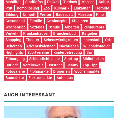
Mobilität
Stadtinfos
Polizei
Tierisch
Messen
Kultur
PSK
Kombilösung
Zoo
Kulinarik
Einkaufen
Tierhilfe
Bildung
Umwelt
Wetter
Badespaß
Museum
Kino
Gesundheit
Familie
Gewinnspiel
Studieren
Wochentipp
Soziales
Schule
Arbeiten
Restaurants
Verkehr
Krankenhäuser
Branchenbuch
Ratgeber
Shopping
Theater
Sehenswürdigkeiten
Innenstadt
Orte
Behörden
Adventskalender
Nachtleben
Wildparkstadion
Highlights
Sportvereine
Kinderbetreuung
Bar
Entsorgung
Schlosslichtspiele
Start-up
Bibliotheken
Durlach
Vereinswelt
Oststadt
Beauty
Top Tipp
Fotogalerie
Flohmärkte
Drogerien
Wochenmärkte
Baumärkte
Elektromärkte
Autohaus
AUCH INTERESSANT