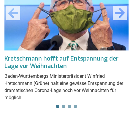
er
Kretschmann hofft auf Entspannung der
D
Lage vor Weihnachten
v
l
Baden-Württembergs Ministerpräsident Winfried
En
Kretschmann (Grüne) hält eine gewisse Entspannung der
Im
dramatischen Corona-Lage noch vor Weihnachten für
Im
möglich.
ab
La