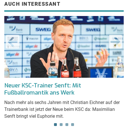
AUCH INTERESSANT
Neuer KSC-Trainer Senft: Mit
A
Fußballromantik ans Werk
S
ues
Nach mehr als sechs Jahren mit Christian Eichner auf der
Es
Trainerbank ist jetzt der Neue beim KSC da: Maximilian
lu
Senft bringt viel Euphorie mit.
St
Wo