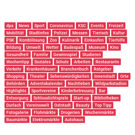
dpa
News
Sport
Coronavirus
KSC
Events
Freizeit
Mobilität
Stadtinfos
Polizei
Messen
Tierisch
Kultur
PSK
Kombilösung
Zoo
Kulinarik
Einkaufen
Tierhilfe
Bildung
Umwelt
Wetter
Badespaß
Museum
Kino
Gesundheit
Familie
Gewinnspiel
Studieren
Wochentipp
Soziales
Schule
Arbeiten
Restaurants
Verkehr
Krankenhäuser
Branchenbuch
Ratgeber
Shopping
Theater
Sehenswürdigkeiten
Innenstadt
Orte
Behörden
Adventskalender
Nachtleben
Wildparkstadion
Highlights
Sportvereine
Kinderbetreuung
Bar
Entsorgung
Schlosslichtspiele
Start-up
Bibliotheken
Durlach
Vereinswelt
Oststadt
Beauty
Top Tipp
Fotogalerie
Flohmärkte
Drogerien
Wochenmärkte
Baumärkte
Elektromärkte
Autohaus