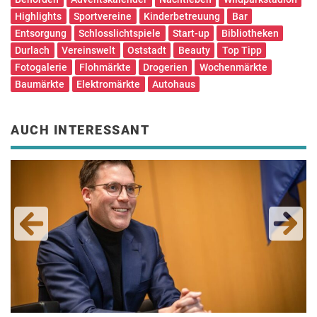
Highlights
Sportvereine
Kinderbetreuung
Bar
Entsorgung
Schlosslichtspiele
Start-up
Bibliotheken
Durlach
Vereinswelt
Oststadt
Beauty
Top Tipp
Fotogalerie
Flohmärkte
Drogerien
Wochenmärkte
Baumärkte
Elektromärkte
Autohaus
AUCH INTERESSANT