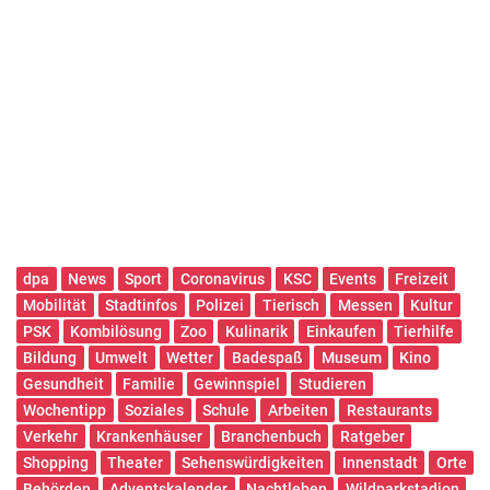
dpa
News
Sport
Coronavirus
KSC
Events
Freizeit
Mobilität
Stadtinfos
Polizei
Tierisch
Messen
Kultur
PSK
Kombilösung
Zoo
Kulinarik
Einkaufen
Tierhilfe
Bildung
Umwelt
Wetter
Badespaß
Museum
Kino
Gesundheit
Familie
Gewinnspiel
Studieren
Wochentipp
Soziales
Schule
Arbeiten
Restaurants
Verkehr
Krankenhäuser
Branchenbuch
Ratgeber
Shopping
Theater
Sehenswürdigkeiten
Innenstadt
Orte
Behörden
Adventskalender
Nachtleben
Wildparkstadion