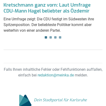
Kretschmann ganz vorn: Laut Umfrage
N
CDU-Mann Hagel beliebter als Özdemir
G
Eine Umfrage zeigt: Die CDU festigt im Südwesten ihre
Di
Spitzenposition. Der beliebteste Politiker kommt aber
N
weiterhin von einer anderen Partei.
h
G
Falls Ihnen inhaltliche Fehler oder Fehlfunktionen auffallen,
einfach bei
redaktion@meinka.de
melden.
Dein Stadtportal für Karlsruhe