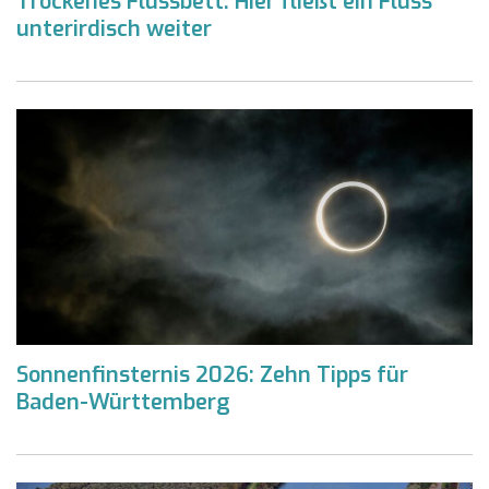
Trockenes Flussbett: Hier fließt ein Fluss
unterirdisch weiter
Sonnenfinsternis 2026: Zehn Tipps für
Baden-Württemberg