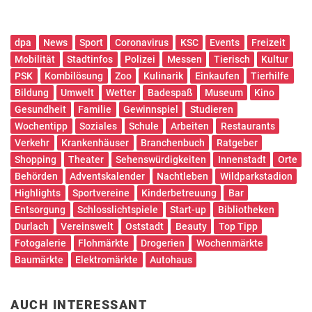
dpa
News
Sport
Coronavirus
KSC
Events
Freizeit
Mobilität
Stadtinfos
Polizei
Messen
Tierisch
Kultur
PSK
Kombilösung
Zoo
Kulinarik
Einkaufen
Tierhilfe
Bildung
Umwelt
Wetter
Badespaß
Museum
Kino
Gesundheit
Familie
Gewinnspiel
Studieren
Wochentipp
Soziales
Schule
Arbeiten
Restaurants
Verkehr
Krankenhäuser
Branchenbuch
Ratgeber
Shopping
Theater
Sehenswürdigkeiten
Innenstadt
Orte
Behörden
Adventskalender
Nachtleben
Wildparkstadion
Highlights
Sportvereine
Kinderbetreuung
Bar
Entsorgung
Schlosslichtspiele
Start-up
Bibliotheken
Durlach
Vereinswelt
Oststadt
Beauty
Top Tipp
Fotogalerie
Flohmärkte
Drogerien
Wochenmärkte
Baumärkte
Elektromärkte
Autohaus
AUCH INTERESSANT