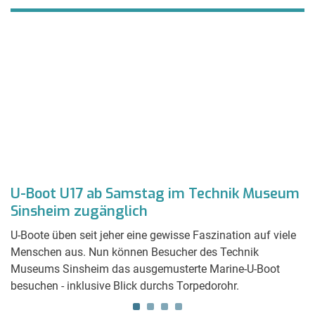
U-Boot U17 ab Samstag im Technik Museum
L
Sinsheim zugänglich
H
e)
U-Boote üben seit jeher eine gewisse Faszination auf viele
De
Menschen aus. Nun können Besucher des Technik
is
Museums Sinsheim das ausgemusterte Marine-U-Boot
g
besuchen - inklusive Blick durchs Torpedorohr.