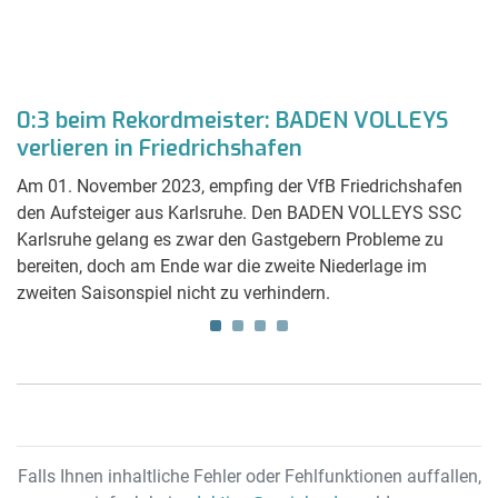
0:3 beim Rekordmeister: BADEN VOLLEYS
5
ht
verlieren in Friedrichshafen
W
d
Am 01. November 2023, empfing der VfB Friedrichshafen
Vo
den Aufsteiger aus Karlsruhe. Den BADEN VOLLEYS SSC
me
Karlsruhe gelang es zwar den Gastgebern Probleme zu
ku
ch
bereiten, doch am Ende war die zweite Niederlage im
fü
zweiten Saisonspiel nicht zu verhindern.
ge
Falls Ihnen inhaltliche Fehler oder Fehlfunktionen auffallen,