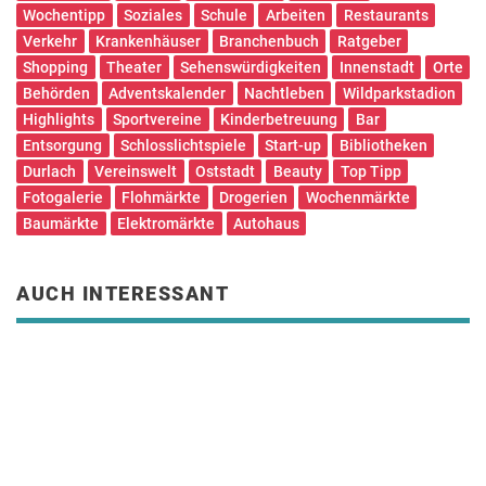
Wochentipp
Soziales
Schule
Arbeiten
Restaurants
Verkehr
Krankenhäuser
Branchenbuch
Ratgeber
Shopping
Theater
Sehenswürdigkeiten
Innenstadt
Orte
Behörden
Adventskalender
Nachtleben
Wildparkstadion
Highlights
Sportvereine
Kinderbetreuung
Bar
Entsorgung
Schlosslichtspiele
Start-up
Bibliotheken
Durlach
Vereinswelt
Oststadt
Beauty
Top Tipp
Fotogalerie
Flohmärkte
Drogerien
Wochenmärkte
Baumärkte
Elektromärkte
Autohaus
AUCH INTERESSANT