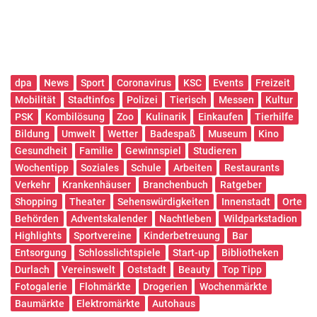
dpa
News
Sport
Coronavirus
KSC
Events
Freizeit
Mobilität
Stadtinfos
Polizei
Tierisch
Messen
Kultur
PSK
Kombilösung
Zoo
Kulinarik
Einkaufen
Tierhilfe
Bildung
Umwelt
Wetter
Badespaß
Museum
Kino
Gesundheit
Familie
Gewinnspiel
Studieren
Wochentipp
Soziales
Schule
Arbeiten
Restaurants
Verkehr
Krankenhäuser
Branchenbuch
Ratgeber
Shopping
Theater
Sehenswürdigkeiten
Innenstadt
Orte
Behörden
Adventskalender
Nachtleben
Wildparkstadion
Highlights
Sportvereine
Kinderbetreuung
Bar
Entsorgung
Schlosslichtspiele
Start-up
Bibliotheken
Durlach
Vereinswelt
Oststadt
Beauty
Top Tipp
Fotogalerie
Flohmärkte
Drogerien
Wochenmärkte
Baumärkte
Elektromärkte
Autohaus