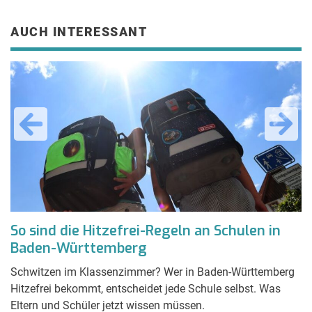
AUCH INTERESSANT
So sind die Hitzefrei-Regeln an Schulen in
E
Baden-Württemberg
W
Schwitzen im Klassenzimmer? Wer in Baden-Württemberg
Er
n,
Hitzefrei bekommt, entscheidet jede Schule selbst. Was
Fi
Eltern und Schüler jetzt wissen müssen.
W