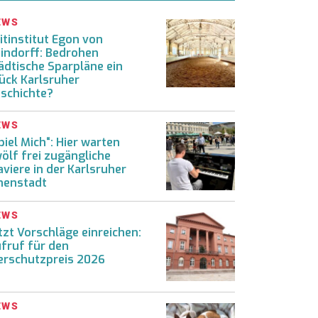
EWS
itinstitut Egon von
indorff: Bedrohen
ädtische Sparpläne ein
ück Karlsruher
schichte?
EWS
piel Mich“: Hier warten
ölf frei zugängliche
aviere in der Karlsruher
nenstadt
EWS
tzt Vorschläge einreichen:
fruf für den
erschutzpreis 2026
EWS