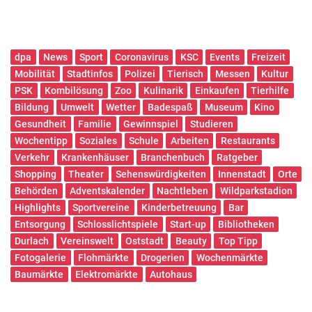
dpa
News
Sport
Coronavirus
KSC
Events
Freizeit
Mobilität
Stadtinfos
Polizei
Tierisch
Messen
Kultur
PSK
Kombilösung
Zoo
Kulinarik
Einkaufen
Tierhilfe
Bildung
Umwelt
Wetter
Badespaß
Museum
Kino
Gesundheit
Familie
Gewinnspiel
Studieren
Wochentipp
Soziales
Schule
Arbeiten
Restaurants
Verkehr
Krankenhäuser
Branchenbuch
Ratgeber
Shopping
Theater
Sehenswürdigkeiten
Innenstadt
Orte
Behörden
Adventskalender
Nachtleben
Wildparkstadion
Highlights
Sportvereine
Kinderbetreuung
Bar
Entsorgung
Schlosslichtspiele
Start-up
Bibliotheken
Durlach
Vereinswelt
Oststadt
Beauty
Top Tipp
Fotogalerie
Flohmärkte
Drogerien
Wochenmärkte
Baumärkte
Elektromärkte
Autohaus