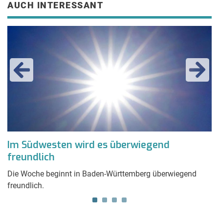
AUCH INTERESSANT
Im Südwesten wird es überwiegend
K
freundlich
v
en
Die Woche beginnt in Baden-Württemberg überwiegend
De
freundlich.
di
fr
a