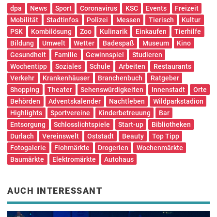
dpa
News
Sport
Coronavirus
KSC
Events
Freizeit
Mobilität
Stadtinfos
Polizei
Messen
Tierisch
Kultur
PSK
Kombilösung
Zoo
Kulinarik
Einkaufen
Tierhilfe
Bildung
Umwelt
Wetter
Badespaß
Museum
Kino
Gesundheit
Familie
Gewinnspiel
Studieren
Wochentipp
Soziales
Schule
Arbeiten
Restaurants
Verkehr
Krankenhäuser
Branchenbuch
Ratgeber
Shopping
Theater
Sehenswürdigkeiten
Innenstadt
Orte
Behörden
Adventskalender
Nachtleben
Wildparkstadion
Highlights
Sportvereine
Kinderbetreuung
Bar
Entsorgung
Schlosslichtspiele
Start-up
Bibliotheken
Durlach
Vereinswelt
Oststadt
Beauty
Top Tipp
Fotogalerie
Flohmärkte
Drogerien
Wochenmärkte
Baumärkte
Elektromärkte
Autohaus
AUCH INTERESSANT