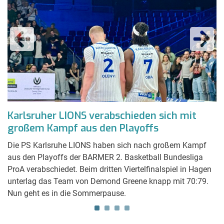
:
Karlsruher LIONS verabschieden sich mit
W
großem Kampf aus den Playoffs
E
Die PS Karlsruhe LIONS haben sich nach großem Kampf
A
nd
aus den Playoffs der BARMER 2. Basketball Bundesliga
Ka
ProA verabschiedet. Beim dritten Viertelfinalspiel in Hagen
Hi
ig
unterlag das Team von Demond Greene knapp mit 70:79.
K
Nun geht es in die Sommerpause.
F