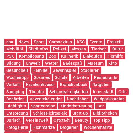
dpa
News
Sport
Coronavirus
KSC
Events
Freizeit
Mobilität
Stadtinfos
Polizei
Messen
Tierisch
Kultur
PSK
Kombilösung
Zoo
Kulinarik
Einkaufen
Tierhilfe
Bildung
Umwelt
Wetter
Badespaß
Museum
Kino
Gesundheit
Familie
Gewinnspiel
Studieren
Wochentipp
Soziales
Schule
Arbeiten
Restaurants
Verkehr
Krankenhäuser
Branchenbuch
Ratgeber
Shopping
Theater
Sehenswürdigkeiten
Innenstadt
Orte
Behörden
Adventskalender
Nachtleben
Wildparkstadion
Highlights
Sportvereine
Kinderbetreuung
Bar
Entsorgung
Schlosslichtspiele
Start-up
Bibliotheken
Durlach
Vereinswelt
Oststadt
Beauty
Top Tipp
Fotogalerie
Flohmärkte
Drogerien
Wochenmärkte