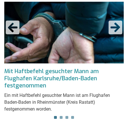
Mit Haftbefehl gesuchter Mann am
K
Flughafen Karlsruhe/Baden-Baden
H
festgenommen
er
Un
Nä
Ein mit Haftbefehl gesuchter Mann ist am Flughafen
H
Baden-Baden in Rheinmünster (Kreis Rastatt)
festgenommen worden.