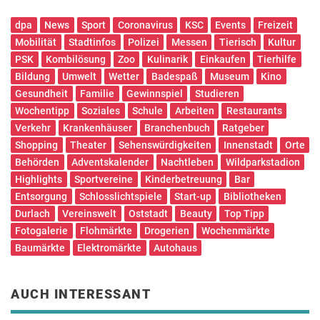
dpa
News
Sport
Coronavirus
KSC
Events
Freizeit
Mobilität
Stadtinfos
Polizei
Messen
Tierisch
Kultur
PSK
Kombilösung
Zoo
Kulinarik
Einkaufen
Tierhilfe
Bildung
Umwelt
Wetter
Badespaß
Museum
Kino
Gesundheit
Familie
Gewinnspiel
Studieren
Wochentipp
Soziales
Schule
Arbeiten
Restaurants
Verkehr
Krankenhäuser
Branchenbuch
Ratgeber
Shopping
Theater
Sehenswürdigkeiten
Innenstadt
Orte
Behörden
Adventskalender
Nachtleben
Wildparkstadion
Highlights
Sportvereine
Kinderbetreuung
Bar
Entsorgung
Schlosslichtspiele
Start-up
Bibliotheken
Durlach
Vereinswelt
Oststadt
Beauty
Top Tipp
Fotogalerie
Flohmärkte
Drogerien
Wochenmärkte
Baumärkte
Elektromärkte
Autohaus
AUCH INTERESSANT