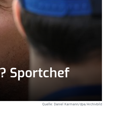
? Sportchef
Quelle: Daniel Karmann/dpa/Archivbild