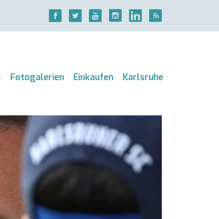
k
Fotogalerien
Einkaufen
Karlsruhe