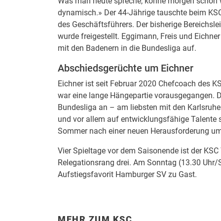
Was man heute spreche, könne morgen schon wie
dynamisch.» Der 44-Jährige tauschte beim KS
des Geschäftsführers. Der bisherige Bereichslei
wurde freigestellt. Eggimann, Freis und Eichne
mit den Badenern in die Bundesliga auf.
Abschiedsgerüchte um Eichner
Eichner ist seit Februar 2020 Chefcoach des K
war eine lange Hängepartie vorausgegangen. Der
Bundesliga an – am liebsten mit den Karlsruher
und vor allem auf entwicklungsfähige Talente s
Sommer nach einer neuen Herausforderung um
Vier Spieltage vor dem Saisonende ist der KSC 
Relegationsrang drei. Am Sonntag (13.30 Uhr/S
Aufstiegsfavorit Hamburger SV zu Gast.
MEHR ZUM KSC