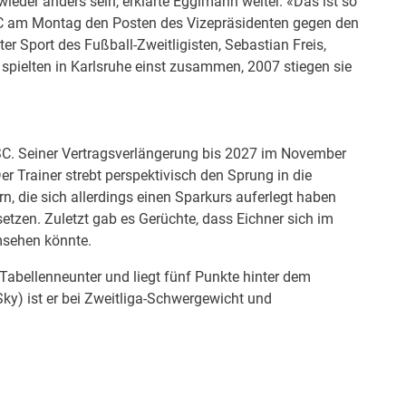
der anders sein, erklärte Eggimann weiter. «Das ist so
C am Montag den Posten des Vizepräsidenten gegen den
ter Sport des Fußball-Zweitligisten, Sebastian Freis,
r spielten in Karlsruhe einst zusammen, 2007 stiegen sie
SC. Seiner Vertragsverlängerung bis 2027 im November
 Trainer strebt perspektivisch den Sprung in die
n, die sich allerdings einen Sparkurs auferlegt haben
etzen. Zuletzt gab es Gerüchte, dass Eichner sich im
sehen könnte.
Tabellenneunter und liegt fünf Punkte hinter dem
ky) ist er bei Zweitliga-Schwergewicht und