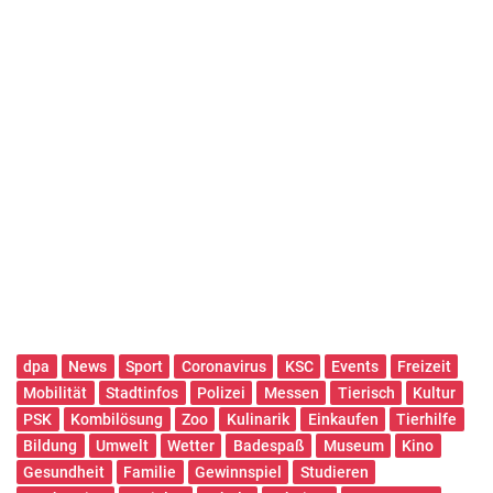
dpa
News
Sport
Coronavirus
KSC
Events
Freizeit
Mobilität
Stadtinfos
Polizei
Messen
Tierisch
Kultur
PSK
Kombilösung
Zoo
Kulinarik
Einkaufen
Tierhilfe
Bildung
Umwelt
Wetter
Badespaß
Museum
Kino
Gesundheit
Familie
Gewinnspiel
Studieren