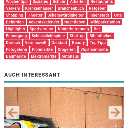
Wochentipp
Soziales
Schule
Arbeiten
Restaurants
Verkehr
Krankenhäuser
Branchenbuch
Ratgeber
Shopping
Theater
Sehenswürdigkeiten
Innenstadt
Orte
Behörden
Adventskalender
Nachtleben
Wildparkstadion
Highlights
Sportvereine
Kinderbetreuung
Bar
Entsorgung
Schlosslichtspiele
Start-up
Bibliotheken
Durlach
Vereinswelt
Oststadt
Beauty
Top Tipp
Fotogalerie
Flohmärkte
Drogerien
Wochenmärkte
Baumärkte
Elektromärkte
Autohaus
AUCH INTERESSANT