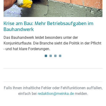
Krise am Bau: Mehr Betriebsaufgaben im
S
Bauhandwerk
b
e
Das Bauhandwerk leidet besonders unter der
Ei
Konjunkturflaute. Die Branche sieht die Politik in der Pflicht
Pe
- und hat klare Forderungen.
fu
Z
Falls Ihnen inhaltliche Fehler oder Fehlfunktionen auffallen,
einfach bei
redaktion@meinka.de
melden.